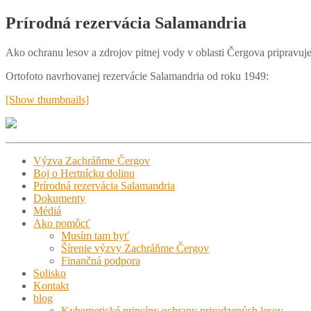
Prírodná rezervácia Salamandria
Ako ochranu lesov a zdrojov pitnej vody v oblasti Čergova pripravu
Ortofoto navrhovanej rezervácie Salamandria od roku 1949:
[Show thumbnails]
Výzva Zachráňme Čergov
Boj o Hertnícku dolinu
Prírodná rezervácia Salamandria
Dokumenty
Médiá
Ako pomôcť
Musím tam byť
Šírenie výzvy Zachráňme Čergov
Finančná podpora
Solisko
Kontakt
blog
Kybernetické princípy ochrany prirodzených lesov